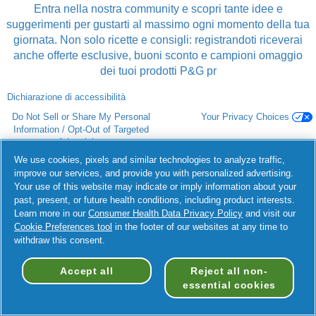
Entra nella nostra community e scopri tante idee e
suggerimenti per gustarti al massimo ogni momento della tua
giornata. Non solo ricette e consigli: registrandoti riceverai
anche offerte esclusive, buoni sconto e campioni omaggio
dei tuoi prodotti P&G pr
Dichiarazione di accessibilità
Do Not Sell or Share My Personal
Your Privacy Choices
Information / Opt-Out of Targeted
Advertising
We use cookies, pixels and similar technologies to analyze traffic,
improve our services, and provide you with personalized advertising.
Termini e condizioni
Privacy
Your use of this website may indicate or imply information about your
Dichiarazione di accessibilità
©
2026 Procter & Gamble
past, present, or future health conditions, including product interests.
Learn more in our
Consumer Health Data Privacy Policy
and visit our
Cookie Preferences tool
in the footer of our websites at any time to
withdraw this consent.
Accept all
Reject all non-
essential cookies