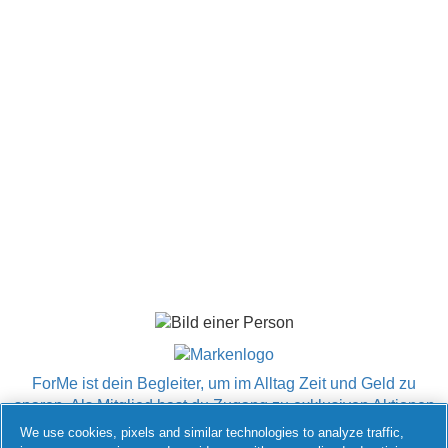
ForMe ist dein Begleiter, um im Alltag Zeit und Geld zu
sparen. Als Mitglied hast du Zugang zu exklusiven Aktionen
Deiner Lieblingsmarken – Cashback-Aktionen, Gratisproben,
We use cookies, pixels and similar technologies to analyze traffic,